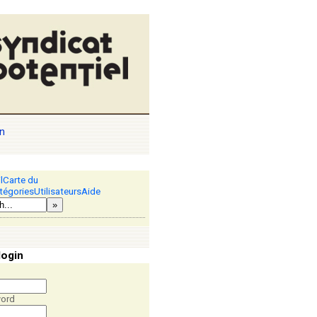
n
l
Carte du
tégories
Utilisateurs
Aide
»
login
ord