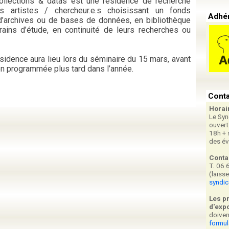
ollections & datas est une résidence de recherche
s artistes / chercheur.e.s choisissant un fonds
Adhér
’archives ou de bases de données, en bibliothèque
rains d’étude, en continuité de leurs recherches ou
sidence aura lieu lors du séminaire du 15 mars, avant
on programmée plus tard dans l’année.
Conta
Horai
Le Syn
ouvert
18h + 
des é
Conta
T. 06 
(laiss
syndi
Les p
d'expo
doiven
formul