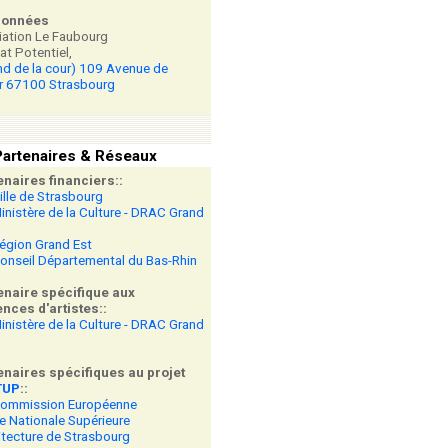
données
ation Le Faubourg
at Potentiel,
nd de la cour) 109 Avenue de
r 67100 Strasbourg
artenaires & Réseaux
enaires financiers::
ille de Strasbourg
inistère de la Culture - DRAC Grand
égion Grand Est
onseil Départemental du Bas-Rhin
enaire spécifique aux
nces d'artistes::
inistère de la Culture - DRAC Grand
enaires spécifiques au projet
TUP
::
Commission Européenne
e Nationale Supérieure
itecture de Strasbourg