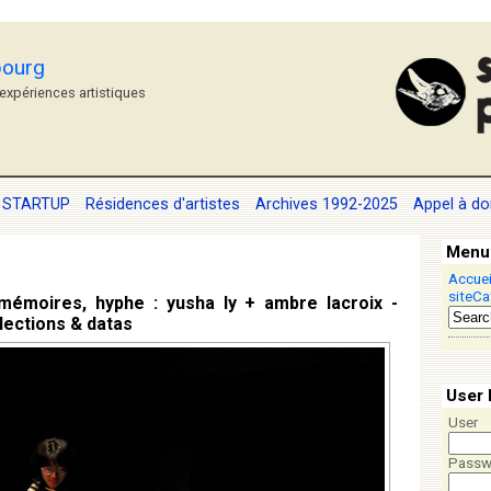
bourg
'expériences artistiques
STARTUP
Résidences d'artistes
Archives 1992-2025
Appel à do
Menu
Accuei
site
Ca
mémoires, hyphe : yusha ly + ambre lacroix -
lections & datas
User 
User
Passw