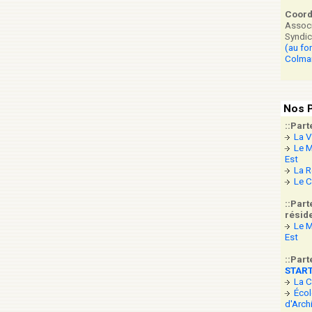
Coor
Associ
Syndic
(au fo
Colma
Nos P
::Part
La V
Le M
Est
La R
Le C
::Part
réside
Le M
Est
::Part
STAR
La 
Écol
d'Arch