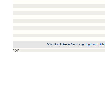
© Syndicat Potentiel Strasbourg -
login
-
about thi
\t\n