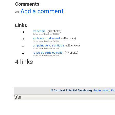
Comments
Add a comment
Links
cv dehais
- (48 clicks)
Edited by
Jeff
on Sep. 20 2006
archives du dix-neuf
- (46 clicks)
Edited by
Jeff
on Sep. 20 2006
un point de vue critique
- (26 clicks)
Edited by
Jeff
on Sep. 20 2006
le jeu de carte co-edité
- (47 clicks)
Edited by
Jeff
on Sep. 20 2006
4 links
© Syndicat Potentiel Strasbourg -
login
-
about thi
\t\n